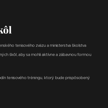
kôl
venského tenisového zväzu a ministerstva školstva
ných škôl, aby sa mohli aktívne a zábavnou formou
hodín tenisového tréningu, ktorý bude prispôsobený