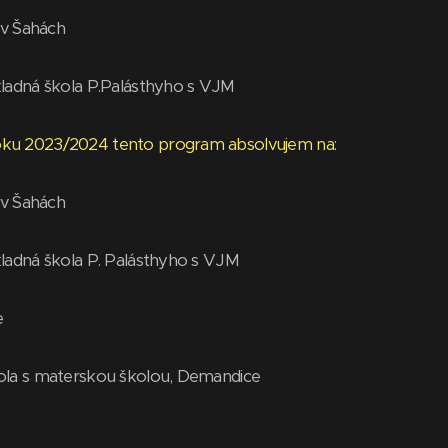
a v Šahách
kladná škola P.Palásthyho s VJM
ku 2023/2024 tento program absolvujem na:
a v Šahách
kladná škola P. Palásthyho s VJM
e
ola s materskou školou, Demandice