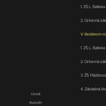
1. ZŠ L. Ballek
2. Cirkevná zá
V školskom ro
1. ZŠ L. Ballek
2. Cirkevná zá
3. ŽŠ Plášťovc
4.
Základná šk
Úvod
Rozvrh