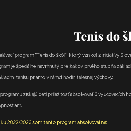
Tenis do š
lávací program "Tenis do škôl", ktorý vznikol z iniciatívy Slo
gram je špeciálne navrhnutý pre žiakov prvého stupňa základ
kladmi tenisu priamo v rámci hodín telesnej výchovy.
programu získajú deti príležitosť absolvovať 6 vyučovacích 
opnostiam.
ku 2022/2023 som tento program absolvoval na: