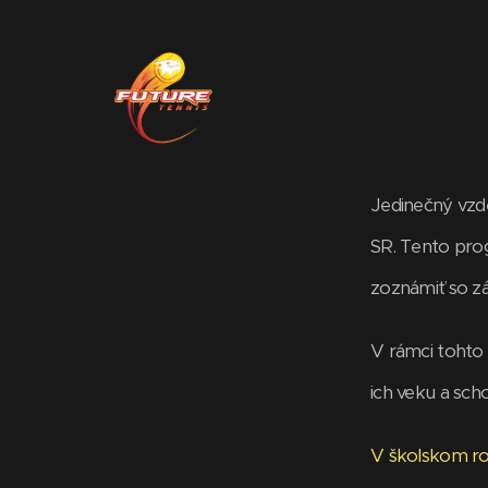
Jedinečný vzde
SR. Tento pro
zoznámiť so zá
V rámci tohto 
ich veku a sch
V školskom ro